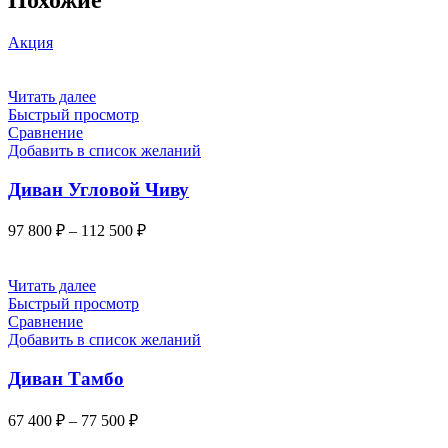
Акция
Этот
Читать далее
товар
Быстрый просмотр
имеет
Сравнение
несколько
Добавить в список желаний
вариаций.
Опции
Диван Угловой Чиву
можно
выбрать
Диапазон
97 800
₽
–
112 500
₽
на
цен:
странице
97
товара.
800 ₽
Этот
Читать далее
товар
–
Быстрый просмотр
имеет
112
Сравнение
несколько
Добавить в список желаний
500 ₽
вариаций.
Опции
Диван Тамбо
можно
выбрать
Диапазон
67 400
₽
–
77 500
₽
на
цен:
странице