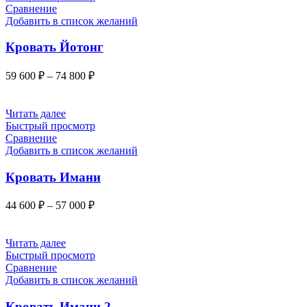
имеет
70
Сравнение
несколько
Добавить в список желаний
800 ₽
вариаций.
Опции
Кровать Йотонг
можно
выбрать
Диапазон
59 600
₽
–
74 800
₽
на
цен:
странице
59
товара.
600 ₽
Этот
Читать далее
товар
–
Быстрый просмотр
имеет
74
Сравнение
несколько
Добавить в список желаний
800 ₽
вариаций.
Опции
Кровать Имани
можно
выбрать
Диапазон
44 600
₽
–
57 000
₽
на
цен:
странице
44
товара.
600 ₽
Этот
Читать далее
товар
–
Быстрый просмотр
имеет
57
Сравнение
несколько
Добавить в список желаний
000 ₽
вариаций.
Опции
Кровать Имани 2