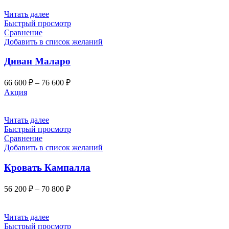
67
товара.
400 ₽
Этот
Читать далее
товар
–
Быстрый просмотр
имеет
77
Сравнение
несколько
Добавить в список желаний
500 ₽
вариаций.
Опции
Диван Маларо
можно
выбрать
Диапазон
66 600
₽
–
76 600
₽
на
цен:
Акция
странице
66
товара.
600 ₽
Этот
–
Читать далее
товар
76
Быстрый просмотр
имеет
Сравнение
600 ₽
несколько
Добавить в список желаний
вариаций.
Опции
Кровать Кампалла
можно
выбрать
Диапазон
56 200
₽
–
70 800
₽
на
цен:
странице
56
товара.
200 ₽
Этот
Читать далее
товар
–
Быстрый просмотр