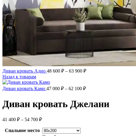
Диапазон
Диван кровать Адио
48 600
₽
–
63 900
₽
цен:
Назад к товарам
48
600 ₽
Диапазон
Диван кровать Камо
47 000
₽
–
62 100
₽
цен:
–
47
63
Диван кровать Джелани
000 ₽
900 ₽
–
62
Диапазон
41 400
₽
–
54 700
₽
100 ₽
цен:
41
Спальное место
400 ₽