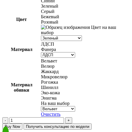
Синий
–
Зеленый
54
Серый
700 ₽
Бежевый
Цвет
Розовый
Цвет на ваш
выбор
ЛДСП
Материал
Фанера
Вельвет
Велюр
Жаккард
Микровелюр
Рогожка
Материал
Шинилл
обивки
Эко-кожа
Энигма
На ваш выбор
Очистить
Количество
товара
Buy Now
Получить консультацию по модели
Диван