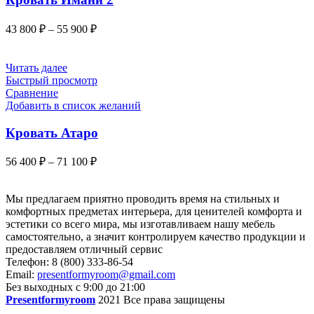
можно
выбрать
Диапазон
43 800
₽
–
55 900
₽
на
цен:
странице
43
товара.
800 ₽
Этот
Читать далее
товар
–
Быстрый просмотр
имеет
55
Сравнение
несколько
Добавить в список желаний
900 ₽
вариаций.
Опции
Кровать Атаро
можно
выбрать
Диапазон
56 400
₽
–
71 100
₽
на
цен:
странице
56
товара.
Мы предлагаем приятно проводить время на стильных и
400 ₽
комфортных предметах интерьера, для ценителей комфорта и
–
эстетики со всего мира, мы изготавливаем нашу мебель
71
самостоятельно, а значит контролируем качество продукции и
100 ₽
предоставляем отличный сервис
Телефон:
8 (800) 333-86-54
Email:
presentformyroom@gmail.com
Без выходных с 9:00 до 21:00
Presentformyroom
2021 Все права защищены